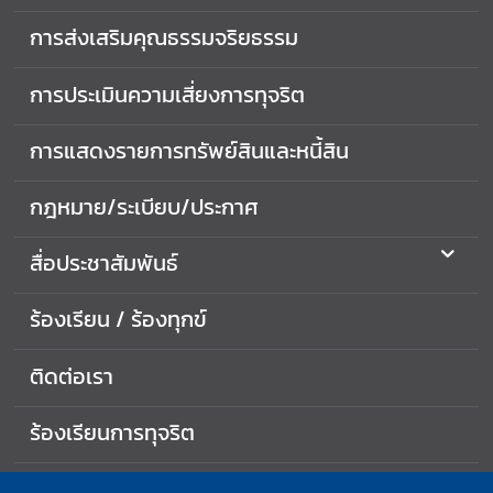
ร
การส่งเสริมคุณธรรมจริยธรรม
ป
ร
การประเมินความเสี่ยงการทุจริต
ะ
เ
การแสดงรายการทรัพย์สินและหนี้สิน
มิ
น
กฎหมาย/ระเบียบ/ประกาศ
ค
ว
า
สื่อประชาสัมพันธ์
ม
เ
ร้องเรียน / ร้องทุกข์
สี่
ย
ติดต่อเรา
ง
ก
ร้องเรียนการทุจริต
า
ร