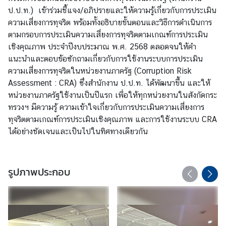
ง
ป.ป.ท.) เข้าร่วมชี้แจง/อภิปรายและให้ความรู้เกี่ยวกับการประเมิน
า
ความเสี่ยงการทุจริต พร้อมทั้งอธิบายขั้นตอนและวิธีการดำเนินการ
น
ตามกรอบการประเมินความเสี่ยงการทุจริตตามเกณฑ์การประเมิน
เชิงคุณภาพ ประจำปีงบประมาณ พ.ศ. 2568 ตลอดจนให้คำ
แนะนำและตอบข้อซักถามเกี่ยวกับการใช้งานระบบการประเมิน
ก
ความเสี่ยงการทุจริตในหน่วยงานภาครัฐ (Corruption Risk
า
Assessment : CRA) ซึ่งสำนักงาน ป.ป.ท. ได้พัฒนาขึ้น และให้
ร
หน่วยงานภาครัฐใช้งานเป็นปีแรก เพื่อให้ทุกหน่วยงานในสังกัดกระ
ป้
ทรวงฯ มีความรู้ ความเข้าใจเกี่ยวกับการประเมินความเสี่ยงการ
อ
ทุจริตตามเกณฑ์การประเมินเชิงคุณภาพ และการใช้งานระบบ CRA
ง
ได้อย่างชัดเจนและเป็นไปในทิศทางเดียวกัน
กั
น
แ
รูปภาพประกอบ
ล
ะ
ป
ร
า