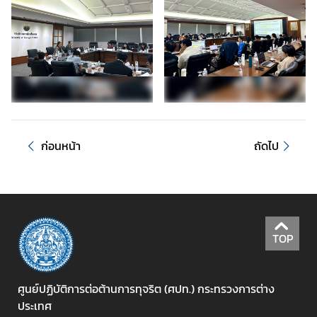
บ
ป
ร
า
ม
ก
า
ร
ก่อนหน้า
ถัดไป
ทุ
จ
ริ
ต
ก
TOP
า
ร
ส่
ศูนย์ปฏิบัติการต่อต้านการทุจริต (ศปท.) กระทรวงการต่าง
ง
ประเทศ
เ