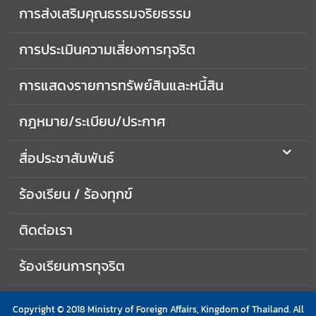
การส่งเสริมคุณธรรมจริยธรรม
ส
ริ
การประเมินความเสี่ยงการทุจริต
ม
คุ
ณ
การแสดงรายการทรัพย์สินและหนี้สิน
ธ
ร
กฎหมาย/ระเบียบ/ประกาศ
ร
ม
สื่อประชาสัมพันธ์
จ
ริ
ร้องเรียน / ร้องทุกข์
ย
ธ
ติดต่อเรา
ร
ร
ร้องเรียนการทุจริต
ม
ก
Copyright © 2018 Ministry of Foreign Affairs, Kingdom of Thailand. All
า