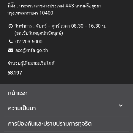
บ
ที่ตั้ง : กระทรวงการต่างประเทศ 443 ถนนศรีอยุธยา
ป
กรุงเทพมหานคร 10400
ร
วันทำการ : จันทร์ - ศุกร์ เวลา 08.30 - 16.30 น.
า
(ยกเว้นวันหยุดนักขัตฤกษ์)
ม
ก
02 203 5000
า
acc@mfa.go.th
ร
ทุ
จำนวนผู้เยี่ยมชมเว็บไซต์
จ
58,197
ริ
ต
หน้าแรก
ก
า
ความเป็นมา
ร
ส่
การป้องกันและปราบปรามการทุจริต
ง
เ