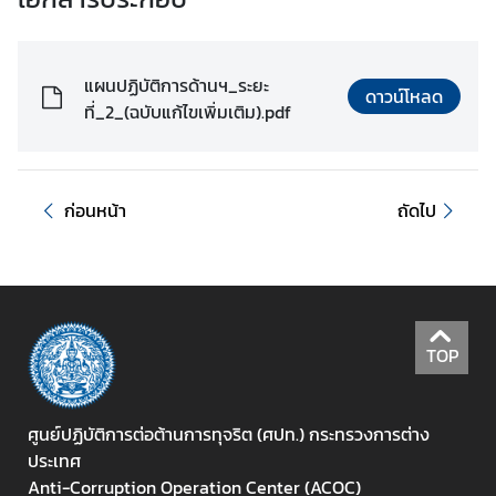
ง
า
น
แผนปฏิบัติการด้านฯ_ระยะ
ดาวน์โหลด
ที่_2_(ฉบับแก้ไขเพิ่มเติม).pdf
ก
า
ร
ก่อนหน้า
ถัดไป
ป้
อ
ง
กั
น
TOP
แ
ล
ะ
ศูนย์ปฏิบัติการต่อต้านการทุจริต (ศปท.) กระทรวงการต่าง
ป
ประเทศ
ร
Anti-Corruption Operation Center (ACOC)
า