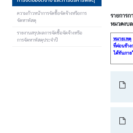
ง
า
ความก้าวหน้าการจัดซื้อจัดจ้างหรือการ
รายการกา
น
จัดหาพัสดุ
หมวดงบลง
รายงานสรุปผลการจัดซื้อจัดจ้างหรือ
ก
หมายเหตุ
การจัดหาพัสดุประจำปี
า
ที่ค่อนข้
ร
ได้ทันภาย
ป้
อ
ง
กั
น
แ
ล
ะ
ป
ร
า