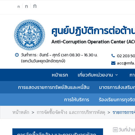
ก
ก
ก
ห
ศูนย์ปฏิบัติการต่อต้
น้
า
Anti-Corruption Operation Center (AC
แ
ร
วันทำการ : จันทร์ - ศุกร์ เวลา 08.30 - 16.30 น.
02 203 5
ก
(ยกเว้นวันหยุดนักขัตฤกษ์)
acc@mfa.
เ
หน้าแรก
เกี่ยวกับหน่วยงาน
กา
กี่
ย
การแสดงรายการทรัพย์สินและหนี้สิน
มาตรการส่งเสริม
ว
กั
การให้บริการ
ร้องเรียนการทุจริ
บ
ห
หน้าหลัก
การจัดซื้อจัดจ้าง และการบริหารพัสดุ
รายการการจ
น่
ว
วันที่นำเ
ย
การจัดซื้อจัดจ้าง และการบริหารพัสดุ