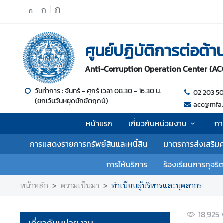
ก
ก
ก
ห
ศูนย์ปฏิบัติการต่อต้
น้
า
Anti-Corruption Operation Center (AC
แ
ร
วันทำการ : จันทร์ - ศุกร์ เวลา 08.30 - 16.30 น.
02 203 5
ก
(ยกเว้นวันหยุดนักขัตฤกษ์)
acc@mfa.
เ
หน้าแรก
เกี่ยวกับหน่วยงาน
กา
กี่
ย
การแสดงรายการทรัพย์สินและหนี้สิน
มาตรการส่งเสริม
ว
กั
การให้บริการ
ร้องเรียนการทุจริ
บ
ห
หน้าหลัก
ความเป็นมา
ทำเนียบผู้บริหารและบุคลากร
น่
ว
18,925
ย
เกี่ยวกับหน่วยงาน