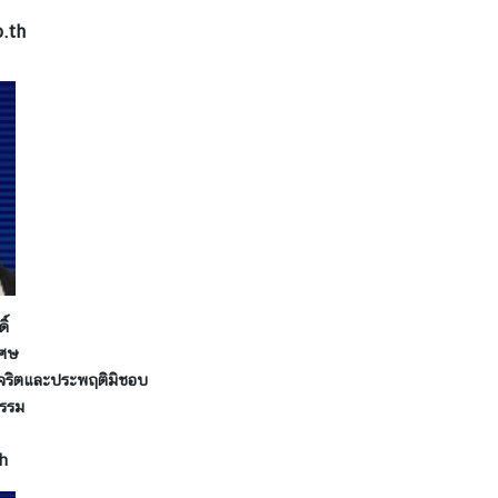
.th
ิ์
เศษ
ุจริตและประพฤติมิชอบ
ธรรม
h