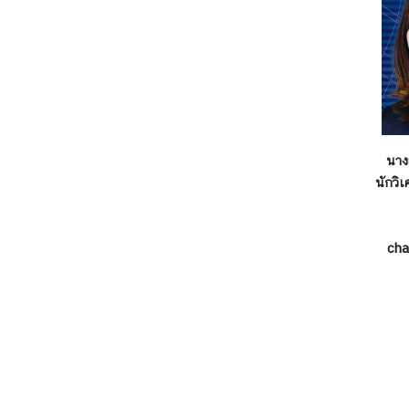
ทุ
จ
ริ
ต
ก
า
ร
นาง
แ
นักวิ
ส
ด
ง
cha
ร
า
ย
ก
า
ร
ท