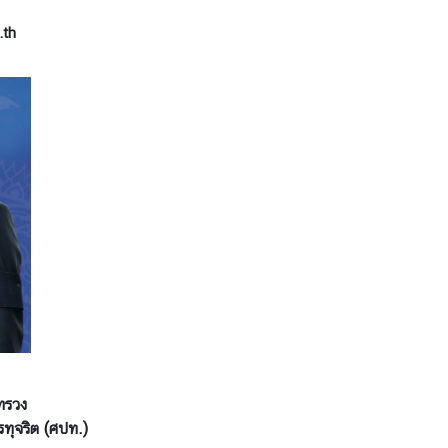
.th
ทรวง
รทุจริต (ศปท.)