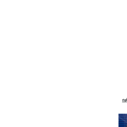
ร
ป
ร
ะ
เ
มิ
น
ค
ว
า
ม
เ
สี่
ย
กล
ง
ก
า
ร