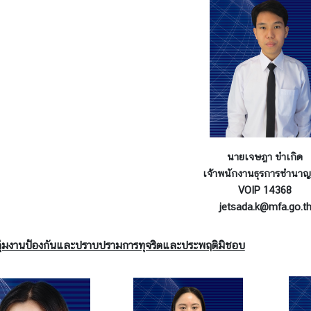
นายเจษฎา ขำเกิด
เจ้าพนักงานธุรการชำนา
VOIP 14368
jetsada.k@mfa.go.t
ุ่มงานป้องกันและปราบปรามการทุจริตและประพฤติมิชอบ