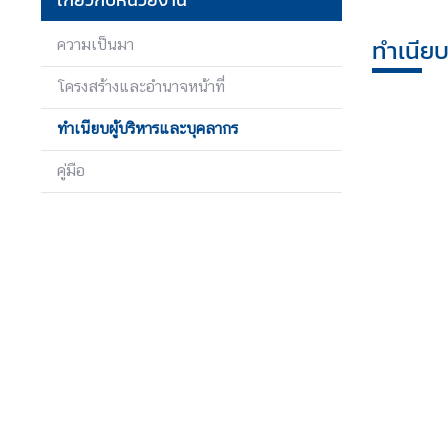
ง
า
ทำเนียบ
ความเป็นมา
น
โครงสร้างและอำนาจหน้าที่
ทำเนียบผู้บริหารและบุคลากร
ก
า
คู่มือ
ร
ป้
อ
ง
กั
น
แ
ล
ะ
ป
ร
า