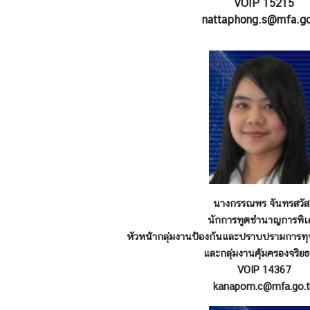
VOIP 15215
nattaphong.s@mfa.go
นางกรรณพร จันทรสวัสด
นักการทูตชำนาญการพิ
หัวหน้ากลุ่มงานป้องกันและปราบปรามการท
และ
กลุ่มงานคุ้มครองจริย
VOIP 14367
kanaporn.c@mfa.go.t