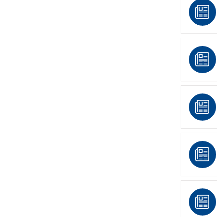
บ
ป
ร
า
ม
ก
า
ร
ทุ
จ
ริ
ต
ก
า
ร
ส่
ง
เ