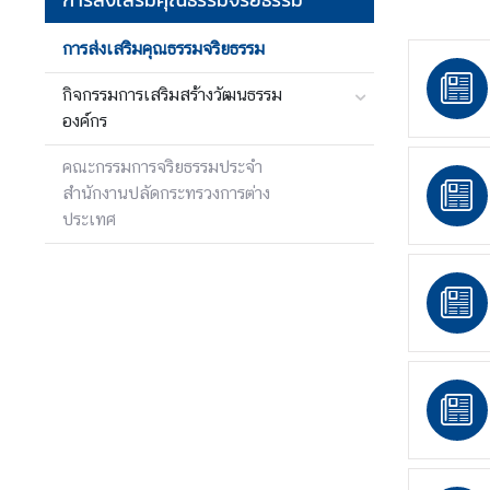
ง
า
การส่งเสริมคุณธรรมจริยธรรม
น
กิจกรรมการเสริมสร้างวัฒนธรรม
องค์กร
ก
คณะกรรมการจริยธรรมประจำ
า
สำนักงานปลัดกระทรวงการต่าง
ร
ประเทศ
ป้
อ
ง
กั
น
แ
ล
ะ
ป
ร
า