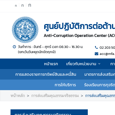
ก
ก
ก
ห
ศูนย์ปฏิบัติการต่อต้
น้
า
Anti-Corruption Operation Center (AC
แ
ร
วันทำการ : จันทร์ - ศุกร์ เวลา 08.30 - 16.30 น.
02 203 5
ก
(ยกเว้นวันหยุดนักขัตฤกษ์)
acc@mfa.
เ
หน้าแรก
เกี่ยวกับหน่วยงาน
กา
กี่
ย
การแสดงรายการทรัพย์สินและหนี้สิน
มาตรการส่งเสริม
ว
กั
การให้บริการ
ร้องเรียนการทุจริ
บ
ห
หน้าหลัก
การส่งเสริมคุณธรรมจริยธรรม
การส่งเสริมคุณธร
น่
ว
ย
การส่งเสริมคุณธรรมจริยธรรม