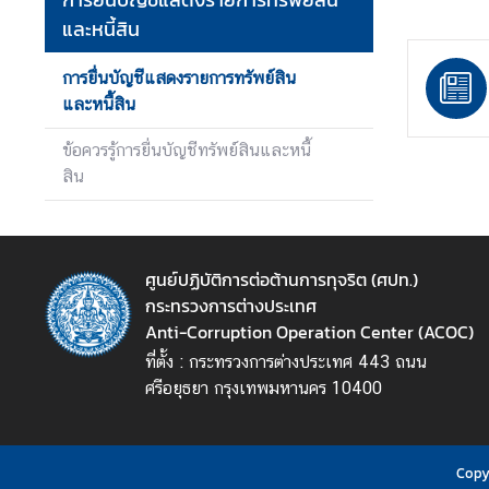
ง
และหนี้สิน
า
น
การยื่นบัญชีแสดงรายการทรัพย์สิน
และหนี้สิน
ก
ข้อควรรู้การยื่นบัญชีทรัพย์สินและหนี้
า
สิน
ร
ป้
อ
ง
ศูนย์ปฏิบัติการต่อต้านการทุจริต (ศปท.)
กั
กระทรวงการต่างประเทศ
น
Anti-Corruption Operation Center (ACOC)
แ
ที่ตั้ง : กระทรวงการต่างประเทศ 443 ถนน
ล
ศรีอยุธยา กรุงเทพมหานคร 10400
ะ
ป
ร
Copyr
า