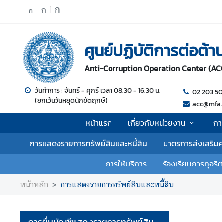
ก
ก
ก
ห
ศูนย์ปฏิบัติการต่อต้
น้
า
Anti-Corruption Operation Center (AC
แ
ร
วันทำการ : จันทร์ - ศุกร์ เวลา 08.30 - 16.30 น.
02 203 5
ก
(ยกเว้นวันหยุดนักขัตฤกษ์)
acc@mfa.
เ
หน้าแรก
เกี่ยวกับหน่วยงาน
กา
กี่
ย
การแสดงรายการทรัพย์สินและหนี้สิน
มาตรการส่งเสริม
ว
กั
การให้บริการ
ร้องเรียนการทุจริ
บ
ห
หน้าหลัก
การแสดงรายการทรัพย์สินและหนี้สิน
น่
ว
ย
การยื่นบัญชีแสดงรายการทรัพย์สิน