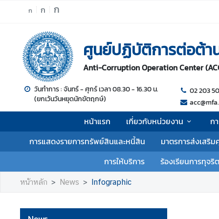
ก
ก
ก
ห
ศูนย์ปฏิบัติการต่อต้
น้
า
Anti-Corruption Operation Center (AC
แ
ร
วันทำการ : จันทร์ - ศุกร์ เวลา 08.30 - 16.30 น.
02 203 5
ก
(ยกเว้นวันหยุดนักขัตฤกษ์)
acc@mfa.
เ
หน้าแรก
เกี่ยวกับหน่วยงาน
กา
กี่
ย
การแสดงรายการทรัพย์สินและหนี้สิน
มาตรการส่งเสริม
ว
กั
การให้บริการ
ร้องเรียนการทุจริ
บ
ห
หน้าหลัก
News
Infographic
น่
ว
ย
News