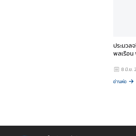
ส
ริ
ม
คุ
ณ
ธ
ประมวลจ
ร
พลเรือน 
ร
ม
8 มิ.ย.
จ
ริ
อ่านต่อ
ย
ธ
ร
ร
ม
ก
า