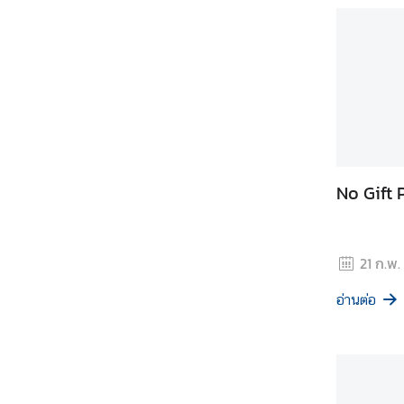
บ
ป
ร
า
ม
ก
า
ร
No Gift 
ทุ
จ
ริ
ต
21 ก.พ.
ก
อ่านต่อ
า
ร
ส่
ง
เ