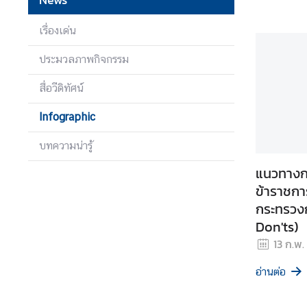
ง
า
เรื่องเด่น
น
ประมวลภาพกิจกรรม
สื่อวีดิทัศน์
ก
า
Infographic
ร
ป้
บทความน่ารู้
อ
แนวทางก
ง
ข้าราชการ
กั
น
กระทรวง
แ
Don'ts)
ล
13 ก.พ.
ะ
ป
อ่านต่อ
ร
า