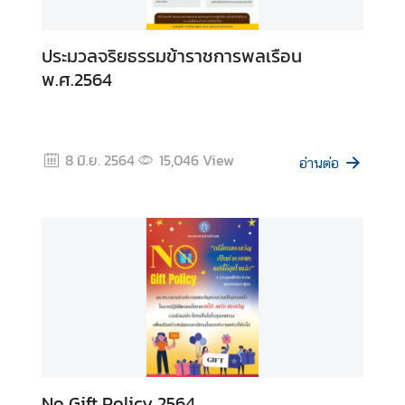
รั
พ
ย์
ประมวลจริยธรรมข้าราชการพลเรือน
สิ
พ.ศ.2564
น
แ
ล
ะ
8 มิ.ย. 2564
15,046
View
อ่านต่อ
ห
นี้
สิ
น
ม
า
ต
ร
ก
า
No Gift Policy 2564