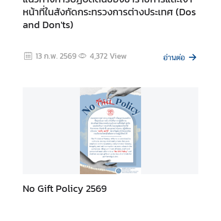
ง
หน้าที่ในสังกัดกระทรวงการต่างประเทศ (Dos
า
and Don'ts)
น
13 ก.พ. 2569
4,372
View
อ่านต่อ
ก
า
ร
ป้
อ
ง
กั
น
แ
ล
ะ
No Gift Policy 2569
ป
ร
า