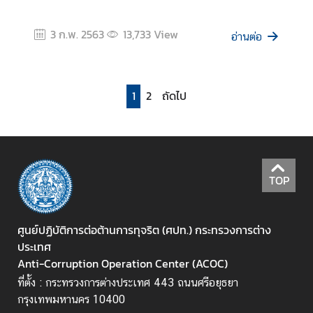
ม
โ
3 ก.พ. 2563
13,733
View
อ่านต่อ
ป
ร่
ง
ใ
1
2
ถัดไป
ส
ก
ฎ
ห
TOP
ม
า
ย
ศูนย์ปฏิบัติการต่อต้านการทุจริต (ศปท.) กระทรวงการต่าง
/
ประเทศ
ร
Anti-Corruption Operation Center (ACOC)
ะ
ที่ตั้ง : กระทรวงการต่างประเทศ 443 ถนนศรีอยุธยา
เ
กรุงเทพมหานคร 10400
บี