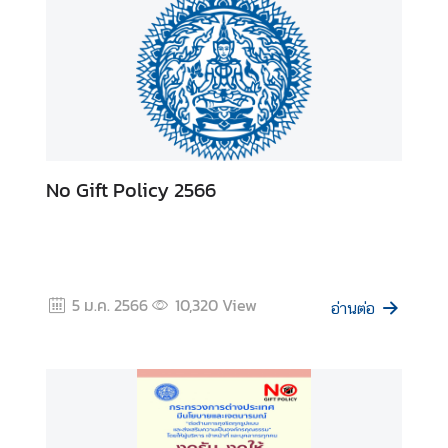
ร
ป
ร
ะ
เ
มิ
น
No Gift Policy 2566
ค
ว
า
ม
เ
5 ม.ค. 2566
10,320
View
สี่
อ่านต่อ
ย
ง
ก
า
ร