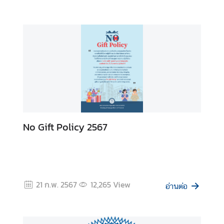
ส
ริ
ม
คุ
ณ
ธ
ร
ร
ม
จ
No Gift Policy 2567
ริ
ย
ธ
ร
ร
21 ก.พ. 2567
12,265
View
อ่านต่อ
ม
ก
า