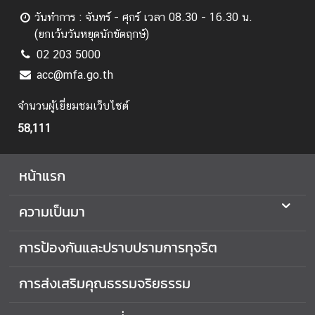
ย
วันทำการ : จันทร์ - ศุกร์ เวลา 08.30 - 16.30 น.
บ
(ยกเว้นวันหยุดนักขัตฤกษ์)
/
02 203 5000
ป
ร
acc@mfa.go.th
ะ
จำนวนผู้เยี่ยมชมเว็บไซต์
ก
า
58,111
ศ
สื่
หน้าแรก
อ
ป
ความเป็นมา
ร
ะ
การป้องกันและปราบปรามการทุจริต
ช
า
การส่งเสริมคุณธรรมจริยธรรม
สั
ม