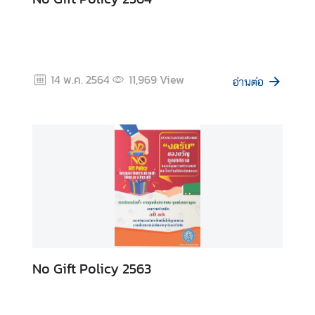
ร
ส่
ง
เ
ส
14 พ.ค. 2564
11,969
View
อ่านต่อ
ริ
ม
คุ
ณ
ธ
ร
ร
ม
แ
ล
ะ
No Gift Policy 2563
ค
ว
า