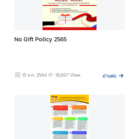
ทุ
จ
ริ
ต
ก
No Gift Policy 2565
า
ร
แ
ส
ด
15 ธ.ค. 2564
18,667
View
อ่านต่อ
ง
ร
า
ย
ก
า
ร
ท