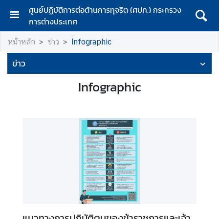
ศูนย์ปฏิบัติการต่อต้านการทุจริต (ศปท.) กระทรวง
การต่างประเทศ
ห
หน้าหลัก
ข่าว
Infographic
น้
า
ข่าว
แ
ร
Infographic
ก
เ
กี่
ย
ว
กั
บ
ห
น่
ว
แนวทางการปฏิบัติตนของข้าราชการและเจ้า
ย