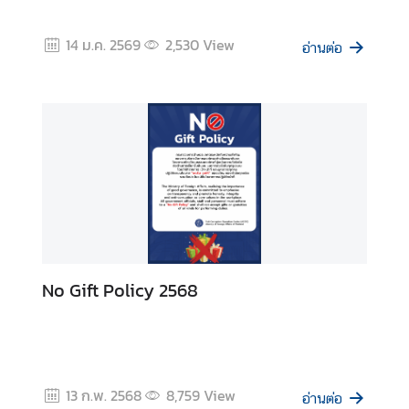
บ
ป
14 ม.ค. 2569
2,530
View
อ่านต่อ
ร
า
ม
ก
า
ร
ทุ
จ
ริ
ต
No Gift Policy 2568
ก
า
ร
ส่
ง
13 ก.พ. 2568
8,759
View
อ่านต่อ
เ